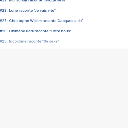
#29 : MC Solaar raconte "Bouge de là"
28 : Lorie raconte "Je vais vite"
#27 : Christophe Willem raconte "Jacques a dit"
#26 : Chimène Badi raconte "Entre nous"
#25 : Indochine raconte "3e sexe"
#24 : Zaho raconte "C'est chelou"
#23 : Patrick Bruel raconte "Au café des délices"
#22 : Kyo raconte "Le chemin"
#21 : Nolwenn Leroy raconte "Cassé"
#20 : Patrick Hernandez raconte "Born to be alive"
#19 : Lorie raconte "Près de moi"
#18 : Michael Jones raconte "A nos actes manqués" (avec Jean-Jacque
#17 : Khaled raconte "Aïcha"